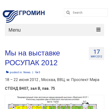
Search
for:
Search
for:
Menu
Catalog
17
Мы на выставке
Услуги
MAY 2012
РОСУПАК 2012
О компании
posted in:
News
|
0
Contacts
18 – 22 июня 2012 , Москва, ВВЦ, м. Проспект Мира
СТЕНД В407, зал В, пав. 75