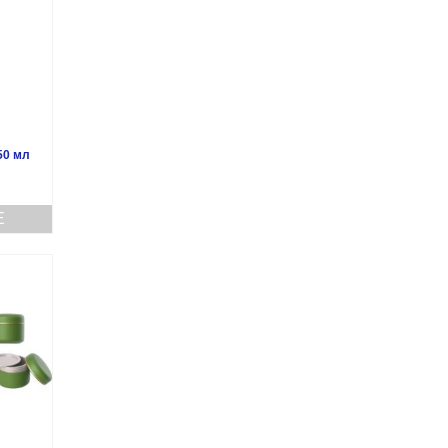
50 мл
Е