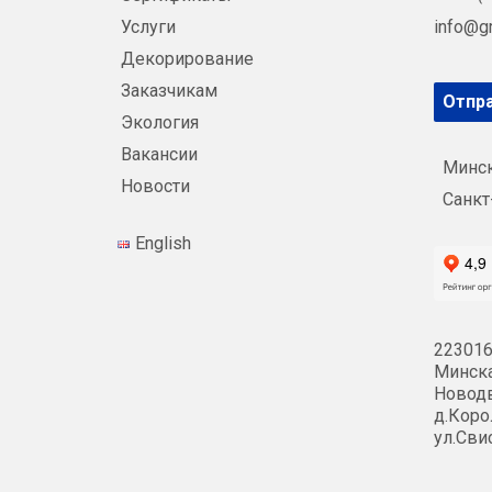
Услуги
info@g
Декорирование
Заказчикам
Отпра
Экология
Вакансии
Минс
Новости
Санкт
English
223016
Минска
Новодв
д.Коро
ул.Сви