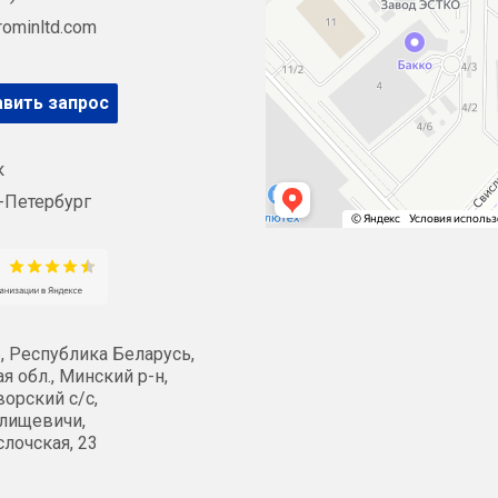
rominltd.com
вить запрос
к
-Петербург
, Республика Беларусь,
я обл., Минский р-н,
орский с/с,
лищевичи,
слочская, 23