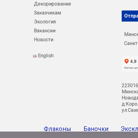
Декорирование
Заказчикам
Отпра
Экология
Вакансии
Минс
Новости
Санкт
English
223016
Минска
Новодв
д.Коро
ул.Сви
Флаконы
Баночки
Экск