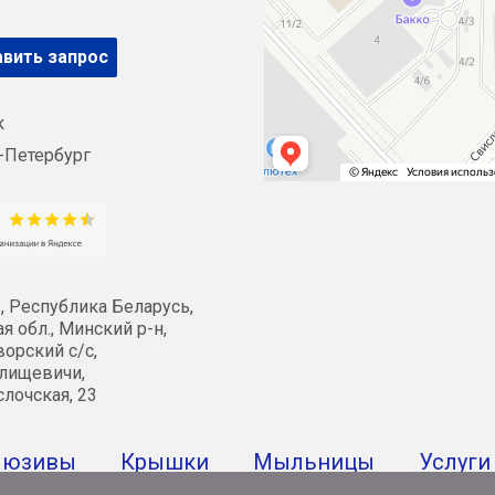
вить запрос
к
-Петербург
, Республика Беларусь,
я обл., Минский р-н,
орский с/с,
лищевичи,
слочская, 23
люзивы
Крышки
Мыльницы
Услуги