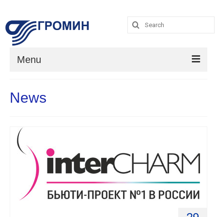
Search
for:
Search
for:
Menu
Catalog
News
Услуги
О компании
Contacts