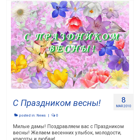
8
С Праздником весны!
MAR 2010
posted in:
News
|
0
Милые дамы! Поздравляем вас с Праздником
весны! Желаем весенних улыбок, молодости,
красоты и любви!