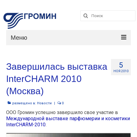
Поиск:
Поиск:
Меню
Каталог
5
Завершилась выставка
Услуги
НОЯ 2010
InterCHARM 2010
О компании
(Москва)
Контакты
размещено в:
Новости
|
0
ООО Громин успешно завершило свое участие в
Международной выставке парфюмерии и косметики
InterCHARM-2010
.