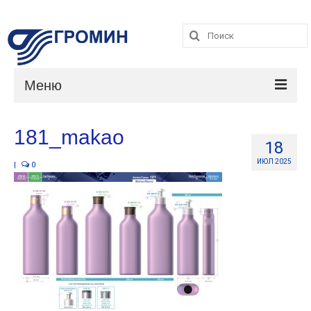
Поиск:
Поиск:
Меню
Каталог
181_makao
18
Услуги
ИЮЛ 2025
|
0
О компании
Контакты