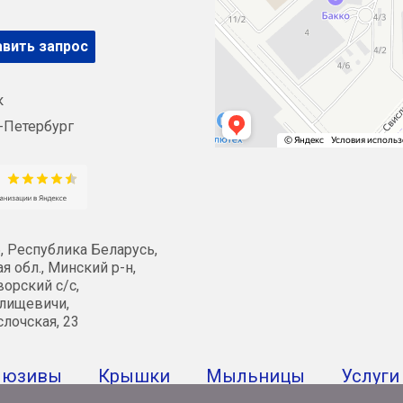
вить запрос
к
-Петербург
, Республика Беларусь,
я обл., Минский р-н,
орский с/с,
лищевичи,
слочская, 23
люзивы
Крышки
Мыльницы
Услуги