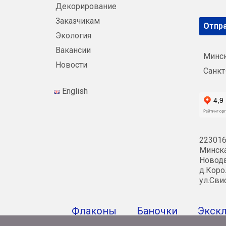
Декорирование
Заказчикам
Отпра
Экология
Вакансии
Минс
Новости
Санкт
English
223016
Минска
Новодв
д.Коро
ул.Сви
Флаконы
Баночки
Экск