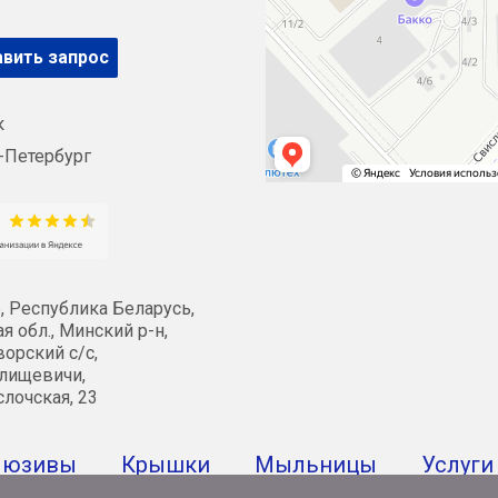
вить запрос
к
-Петербург
, Республика Беларусь,
я обл., Минский р-н,
орский с/с,
лищевичи,
слочская, 23
люзивы
Крышки
Мыльницы
Услуги