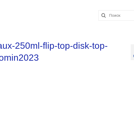
Поиск:
aux-250ml-flip-top-disk-top-
romin2023