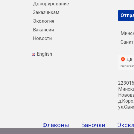
Декорирование
Заказчикам
Отпра
Экология
Вакансии
Минс
Новости
Санкт
English
223016
Минска
Новодв
д.Коро
ул.Сви
Флаконы
Баночки
Экск