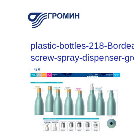
plastic-bottles-218-Borde
screw-spray-dispenser-g
|
0