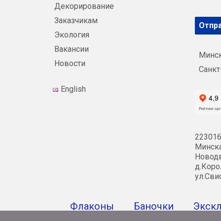
Декорирование
Заказчикам
Отпра
Экология
Вакансии
Минс
Новости
Санкт
English
223016
Минска
Новодв
д.Коро
ул.Сви
Флаконы
Баночки
Экск