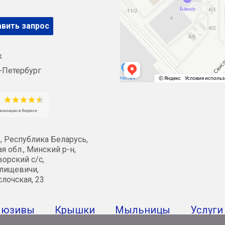
вить запрос
к
-Петербург
, Республика Беларусь,
я обл., Минский р-н,
орский с/с,
лищевичи,
слочская, 23
люзивы
Крышки
Мыльницы
Услуги